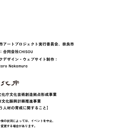
市アートプロジェクト実行委員会、
奈良市
：
合同会社CHISOU
クデザイン・ウェブサイト制作：
ntaro Nakamura
文化庁文化芸術創造拠点形成事業
市文化振興計画推進事業
う人材の育成に関すること】
の他の状況によっては、イベントを中止、
を変更する場合があります。